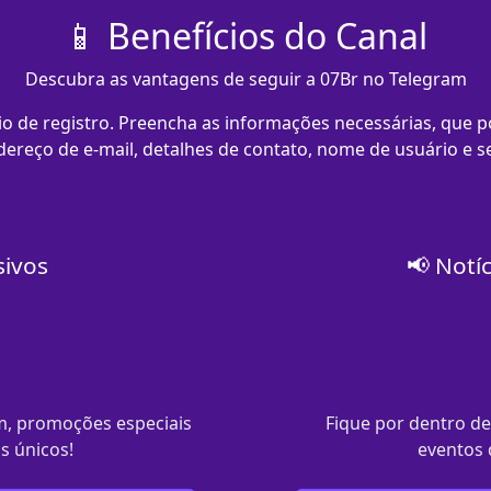
📱 Benefícios do Canal
Descubra as vantagens de seguir a 07Br no Telegram
io de registro. Preencha as informações necessárias, que 
ereço de e-mail, detalhes de contato, nome de usuário e s
sivos
📢 Notí
m, promoções especiais
Fique por dentro d
s únicos!
eventos 