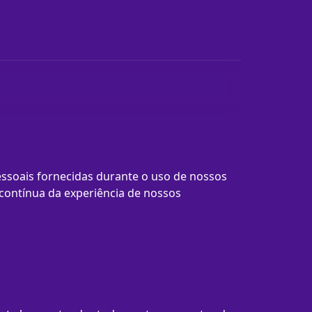
essoais fornecidas durante o uso de nossos
 contínua da experiência de nossos