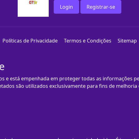
Login
Registrar-se
Políticas de Privacidade
Termos e Condições
Sitemap
de
rios e está empenhada em proteger todas as informações p
tados são utilizados exclusivamente para fins de melhoria