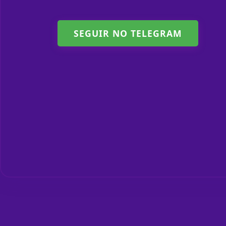
SEGUIR NO TELEGRAM