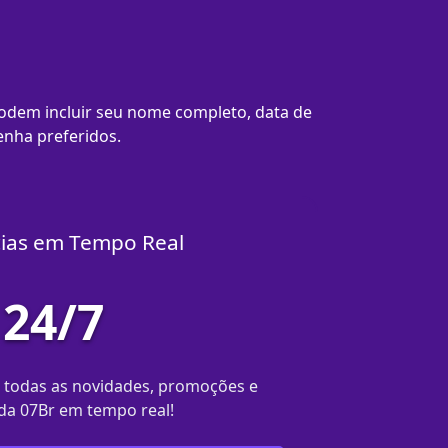
podem incluir seu nome completo, data de
enha preferidos.
cias em Tempo Real
24/7
e todas as novidades, promoções e
da 07Br em tempo real!