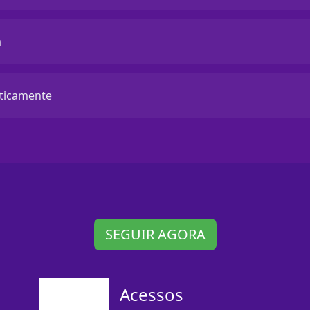
a
aticamente
SEGUIR AGORA
Acessos