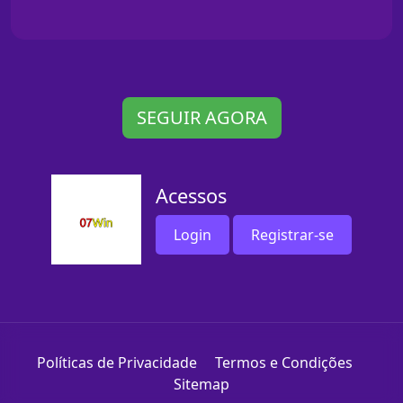
SEGUIR AGORA
Acessos
Login
Registrar-se
Políticas de Privacidade
Termos e Condições
Sitemap