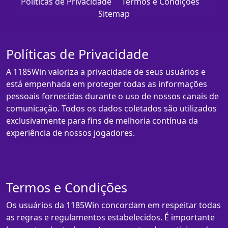
Políticas de Privacidade
Termos e Condições
Sitemap
Políticas de Privacidade
A 1185Win valoriza a privacidade de seus usuários e
está empenhada em proteger todas as informações
pessoais fornecidas durante o uso de nossos canais de
comunicação. Todos os dados coletados são utilizados
exclusivamente para fins de melhoria contínua da
experiência de nossos jogadores.
Termos e Condições
Os usuários da 1185Win concordam em respeitar todas
as regras e regulamentos estabelecidos. É importante