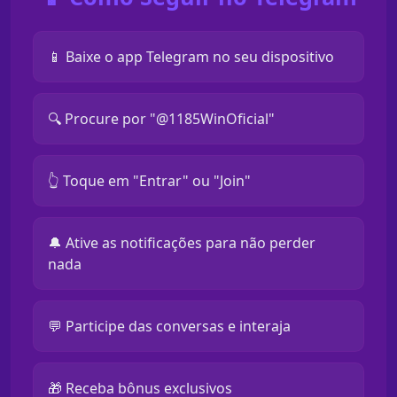
📱 Baixe o app Telegram no seu dispositivo
🔍 Procure por "@1185WinOficial"
👆 Toque em "Entrar" ou "Join"
🔔 Ative as notificações para não perder
nada
💬 Participe das conversas e interaja
🎁 Receba bônus exclusivos