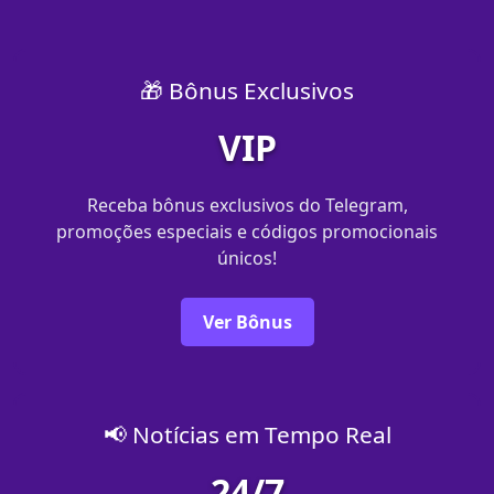
🎁 Bônus Exclusivos
VIP
Receba bônus exclusivos do Telegram,
promoções especiais e códigos promocionais
únicos!
Ver Bônus
📢 Notícias em Tempo Real
24/7