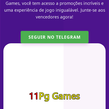
Games, você tem acesso a promoções incríveis e
uma experiência de jogo inigualável. Junte-se aos
vencedores agora!
SEGUIR NO TELEGRAM