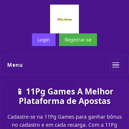
Login
Registrar-se
Menu
📱 11Pg Games A Melhor
Plataforma de Apostas
Cadastre-se na 11Pg Games para ganhar bônus
no cadastro e em cada recarga. Com a 11Pg