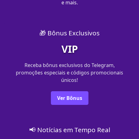
e mais.
🎁 Bônus Exclusivos
VIP
Receba bônus exclusivos do Telegram,
promoções especiais e códigos promocionais
únicos!
Ver Bônus
📢 Notícias em Tempo Real