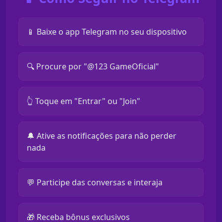
📱 Baixe o app Telegram no seu dispositivo
🔍 Procure por "@123 GameOficial"
👆 Toque em "Entrar" ou "Join"
🔔 Ative as notificações para não perder
nada
💬 Participe das conversas e interaja
🎁 Receba bônus exclusivos