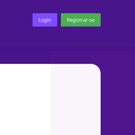
Login
Registrar-se