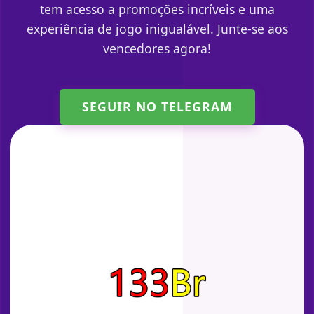
tem acesso a promoções incríveis e uma
experiência de jogo inigualável. Junte-se aos
vencedores agora!
SEGUIR NO TELEGRAM