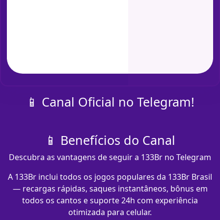
📱 Canal Oficial no Telegram!
📱 Benefícios do Canal
Descubra as vantagens de seguir a 133Br no Telegram
A 133Br inclui todos os jogos populares da 133Br Brasil
— recargas rápidas, saques instantâneos, bônus em
todos os cantos e suporte 24h com experiência
otimizada para celular.