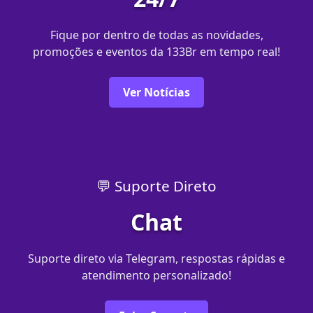
Fique por dentro de todas as novidades,
promoções e eventos da 133Br em tempo real!
Ver Notícias
💬 Suporte Direto
Chat
Suporte direto via Telegram, respostas rápidas e
atendimento personalizado!