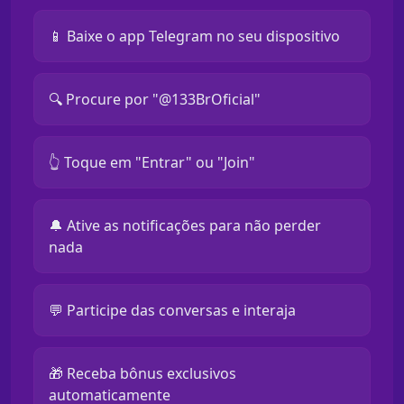
📱 Baixe o app Telegram no seu dispositivo
🔍 Procure por "@133BrOficial"
👆 Toque em "Entrar" ou "Join"
🔔 Ative as notificações para não perder
nada
💬 Participe das conversas e interaja
🎁 Receba bônus exclusivos
automaticamente