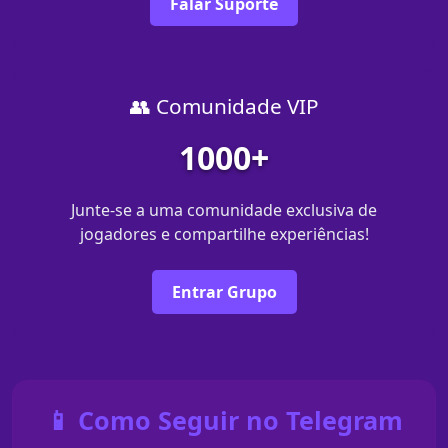
Falar Suporte
👥 Comunidade VIP
1000+
Junte-se a uma comunidade exclusiva de
jogadores e compartilhe experiências!
Entrar Grupo
📱 Como Seguir no Telegram