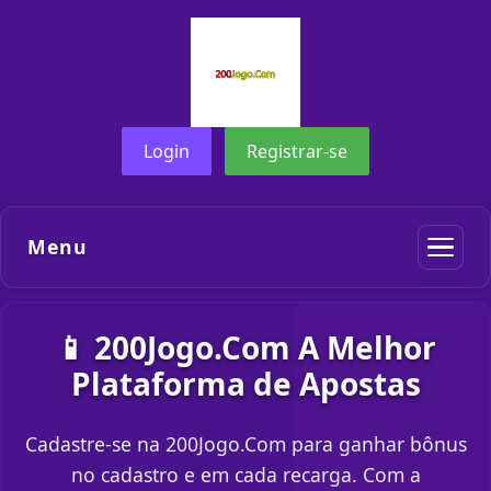
Login
Registrar-se
Menu
📱 200Jogo.Com A Melhor
Plataforma de Apostas
Cadastre-se na 200Jogo.Com para ganhar bônus
no cadastro e em cada recarga. Com a