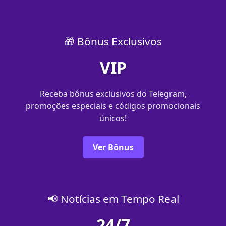
🎁 Bônus Exclusivos
VIP
Receba bônus exclusivos do Telegram,
promoções especiais e códigos promocionais
únicos!
Ver Bônus
📢 Notícias em Tempo Real
24/7