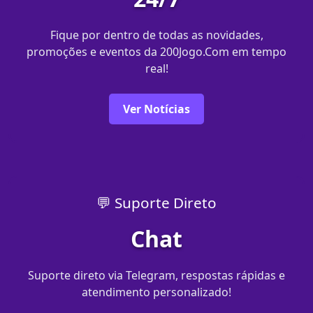
Fique por dentro de todas as novidades,
promoções e eventos da 200Jogo.Com em tempo
real!
Ver Notícias
💬 Suporte Direto
Chat
Suporte direto via Telegram, respostas rápidas e
atendimento personalizado!