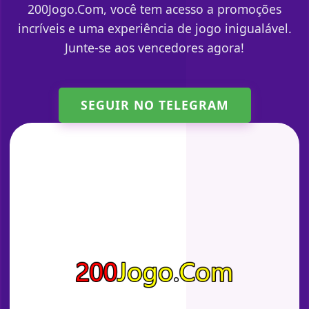
200Jogo.Com, você tem acesso a promoções
incríveis e uma experiência de jogo inigualável.
Junte-se aos vencedores agora!
SEGUIR NO TELEGRAM