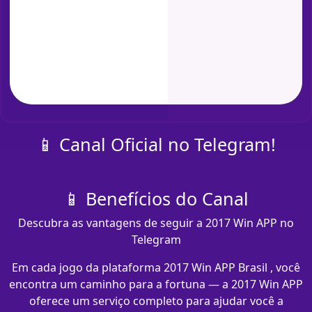
📱 Canal Oficial no Telegram!
📱 Benefícios do Canal
Descubra as vantagens de seguir a 2017 Win APP no
Telegram
Em cada jogo da plataforma 2017 Win APP Brasil , você
encontra um caminho para a fortuna — a 2017 Win APP
oferece um serviço completo para ajudar você a