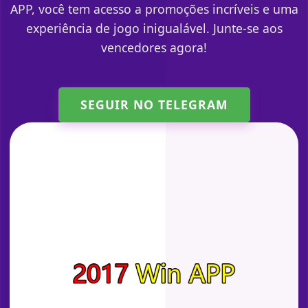
APP, você tem acesso a promoções incríveis e uma
experiência de jogo inigualável. Junte-se aos
vencedores agora!
SEGUIR NO TELEGRAM