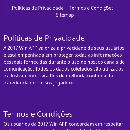
Políticas de Privacidade
Termos e Condições
Sitemap
Políticas de Privacidade
A 2017 Win APP valoriza a privacidade de seus usuários
e está empenhada em proteger todas as informações
pessoais fornecidas durante o uso de nossos canais de
comunicação. Todos os dados coletados são utilizados
exclusivamente para fins de melhoria contínua da
experiência de nossos jogadores.
Termos e Condições
Os usuários da 2017 Win APP concordam em respeitar