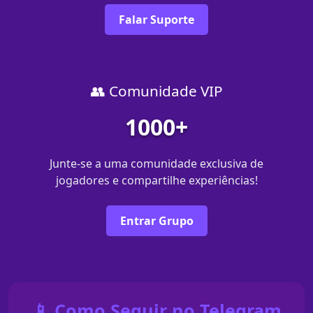
Falar Suporte
👥 Comunidade VIP
1000+
Junte-se a uma comunidade exclusiva de
jogadores e compartilhe experiências!
Entrar Grupo
📱 Como Seguir no Telegram