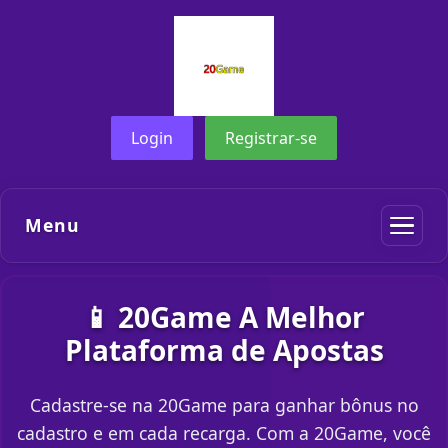
Login
Registrar-se
Menu
📱 20Game A Melhor
Plataforma de Apostas
Cadastre-se na 20Game para ganhar bônus no
cadastro e em cada recarga. Com a 20Game, você