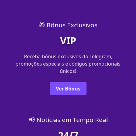
🎁 Bônus Exclusivos
VIP
Receba bônus exclusivos do Telegram,
promoções especiais e códigos promocionais
únicos!
Ver Bônus
📢 Notícias em Tempo Real
24/7