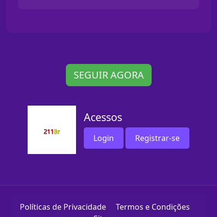
SEGUIR AGORA
Acessos
Login
Registrar-se
Políticas de Privacidade
Termos e Condições