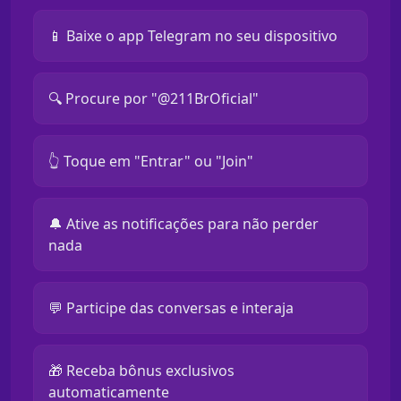
📱 Baixe o app Telegram no seu dispositivo
🔍 Procure por "@211BrOficial"
👆 Toque em "Entrar" ou "Join"
🔔 Ative as notificações para não perder
nada
💬 Participe das conversas e interaja
🎁 Receba bônus exclusivos
automaticamente