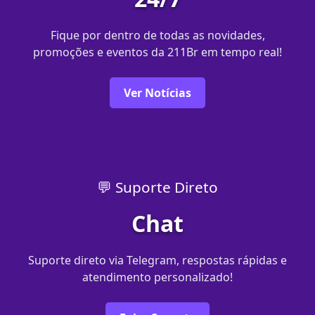
Fique por dentro de todas as novidades,
promoções e eventos da 211Br em tempo real!
Ver Notícias
💬 Suporte Direto
Chat
Suporte direto via Telegram, respostas rápidas e
atendimento personalizado!