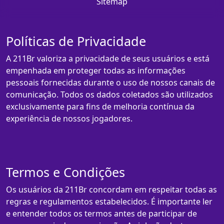
Sitemap
Políticas de Privacidade
A 211Br valoriza a privacidade de seus usuários e está
empenhada em proteger todas as informações
pessoais fornecidas durante o uso de nossos canais de
comunicação. Todos os dados coletados são utilizados
exclusivamente para fins de melhoria contínua da
experiência de nossos jogadores.
Termos e Condições
Os usuários da 211Br concordam em respeitar todas as
regras e regulamentos estabelecidos. É importante ler
e entender todos os termos antes de participar de