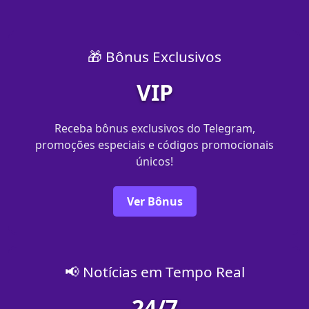
🎁 Bônus Exclusivos
VIP
Receba bônus exclusivos do Telegram,
promoções especiais e códigos promocionais
únicos!
Ver Bônus
📢 Notícias em Tempo Real
24/7