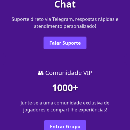
Chat
Suporte direto via Telegram, respostas rápidas e
atendimento personalizado!
Falar Suporte
👥 Comunidade VIP
1000+
Junte-se a uma comunidade exclusiva de
jogadores e compartilhe experiências!
Entrar Grupo