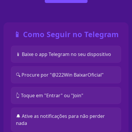
📱 Como Seguir no Telegram
📱 Baixe o app Telegram no seu dispositivo
🔍 Procure por "@222Win BaixarOficial"
👆 Toque em "Entrar" ou "Join"
🔔 Ative as notificações para não perder
nada