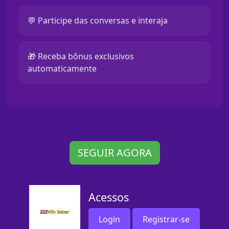
💬 Participe das conversas e interaja
🎁 Receba bônus exclusivos
automaticamente
SEGUIR AGORA
Acessos
Login
Registrar-se