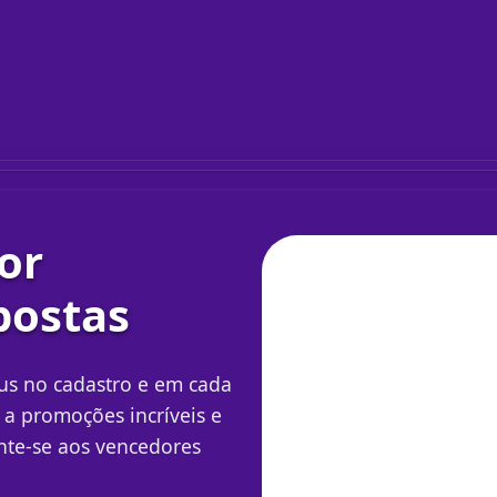
or
postas
us no cadastro e em cada
 a promoções incríveis e
unte-se aos vencedores