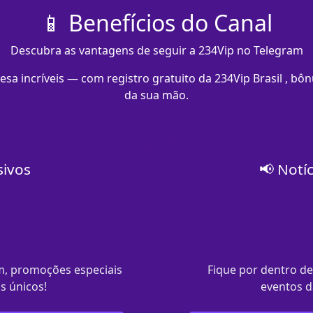
📱 Benefícios do Canal
Descubra as vantagens de seguir a 234Vip no Telegram
sa incríveis — com registro gratuito da 234Vip Brasil , b
da sua mão.
sivos
📢 Notí
m, promoções especiais
Fique por dentro d
s únicos!
eventos d