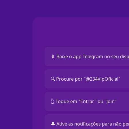
📱 Baixe o app Telegram no seu disp
🔍 Procure por "@234VipOficial"
👆 Toque em "Entrar" ou "Join"
🔔 Ative as notificações para não p