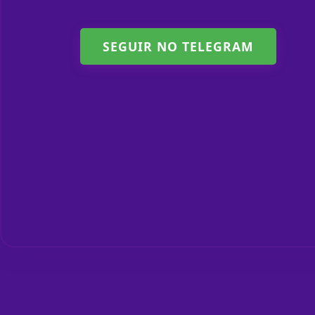
SEGUIR NO TELEGRAM