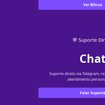
Ver Bônus
💬 Suporte Di
Cha
Suporte direto via Telegram, r
atendimento persona
Falar Suport