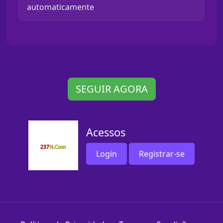
automaticamente
SEGUIR AGORA
Acessos
Login
Registrar-se