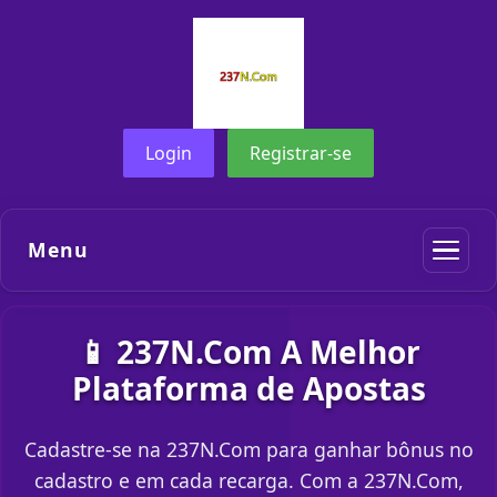
Login
Registrar-se
Menu
📱 237N.Com A Melhor
Plataforma de Apostas
Cadastre-se na 237N.Com para ganhar bônus no
cadastro e em cada recarga. Com a 237N.Com,