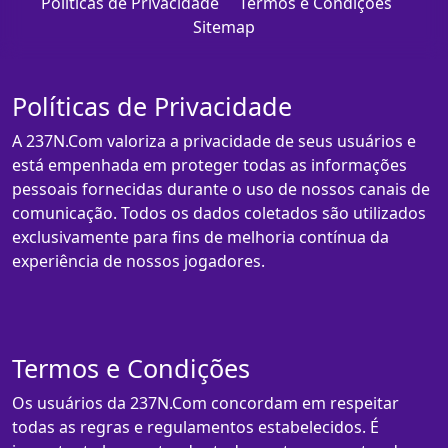
Políticas de Privacidade
Termos e Condições
Sitemap
Políticas de Privacidade
A 237N.Com valoriza a privacidade de seus usuários e
está empenhada em proteger todas as informações
pessoais fornecidas durante o uso de nossos canais de
comunicação. Todos os dados coletados são utilizados
exclusivamente para fins de melhoria contínua da
experiência de nossos jogadores.
Termos e Condições
Os usuários da 237N.Com concordam em respeitar
todas as regras e regulamentos estabelecidos. É