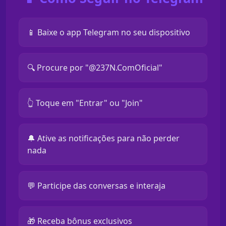
📱 Baixe o app Telegram no seu dispositivo
🔍 Procure por "@237N.ComOficial"
👆 Toque em "Entrar" ou "Join"
🔔 Ative as notificações para não perder
nada
💬 Participe das conversas e interaja
🎁 Receba bônus exclusivos