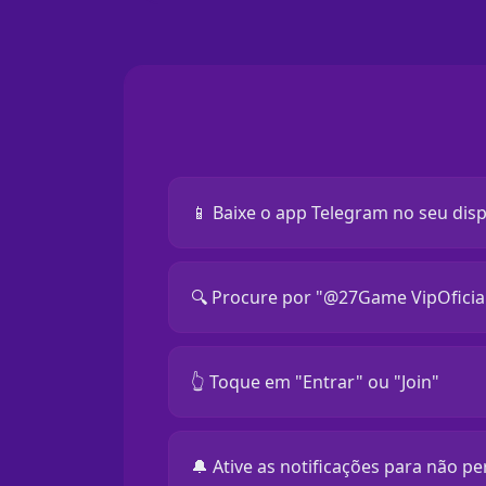
📱 Baixe o app Telegram no seu disp
🔍 Procure por "@27Game VipOficia
👆 Toque em "Entrar" ou "Join"
🔔 Ative as notificações para não p