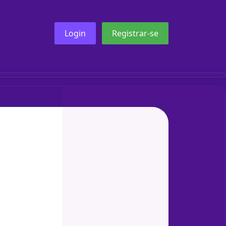
Login
Registrar-se