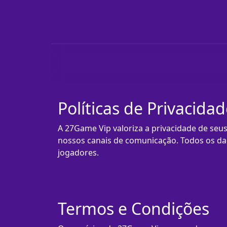
Políticas de Privacida
A 27Game Vip valoriza a privacidade de se
nossos canais de comunicação. Todos os dad
jogadores.
Termos e Condições