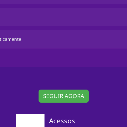
a
aticamente
SEGUIR AGORA
Acessos