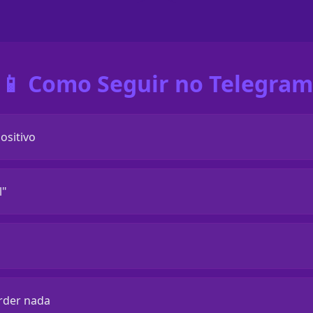
📱 Como Seguir no Telegram
ositivo
l"
erder nada