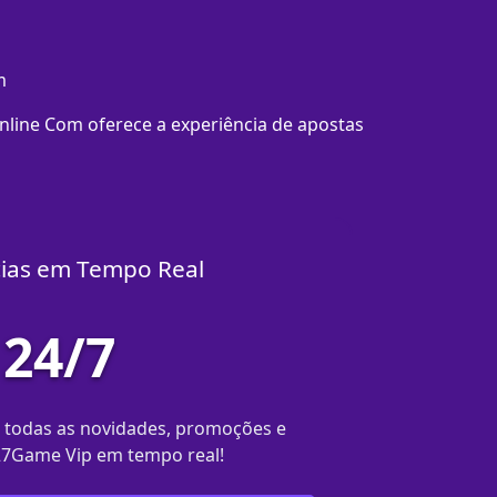
m
nline Com oferece a experiência de apostas
cias em Tempo Real
24/7
e todas as novidades, promoções e
27Game Vip em tempo real!