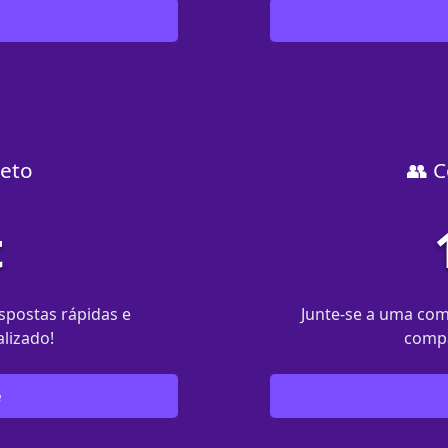
reto
👥 
t
espostas rápidas e
Junte-se a uma com
lizado!
compa
e