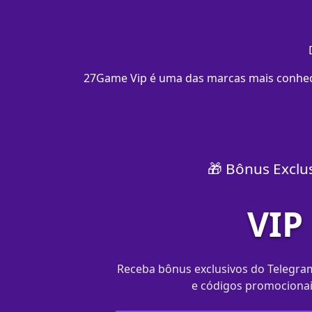
27Game Vip é uma das marcas mais conhecid
🎁 Bônus Exclu
VIP
Receba bônus exclusivos do Telegra
e códigos promocionai