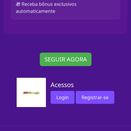
🎁 Receba bônus exclusivos
automaticamente
SEGUIR AGORA
Acessos
Login
Registrar-se