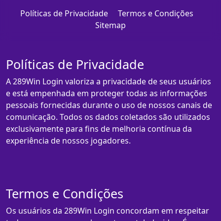
Políticas de Privacidade
Termos e Condições
Sitemap
Políticas de Privacidade
A 289Win Login valoriza a privacidade de seus usuários
e está empenhada em proteger todas as informações
pessoais fornecidas durante o uso de nossos canais de
comunicação. Todos os dados coletados são utilizados
exclusivamente para fins de melhoria contínua da
experiência de nossos jogadores.
Termos e Condições
Os usuários da 289Win Login concordam em respeitar