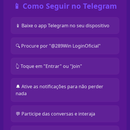
📱 Como Seguir no Telegram
📱 Baixe o app Telegram no seu dispositivo
🔍 Procure por "@289Win LoginOficial"
👆 Toque em "Entrar" ou "Join"
🔔 Ative as notificações para não perder
nada
💬 Participe das conversas e interaja