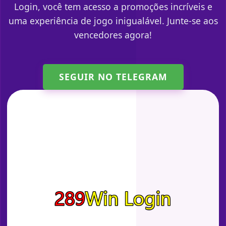
Login, você tem acesso a promoções incríveis e
uma experiência de jogo inigualável. Junte-se aos
vencedores agora!
SEGUIR NO TELEGRAM