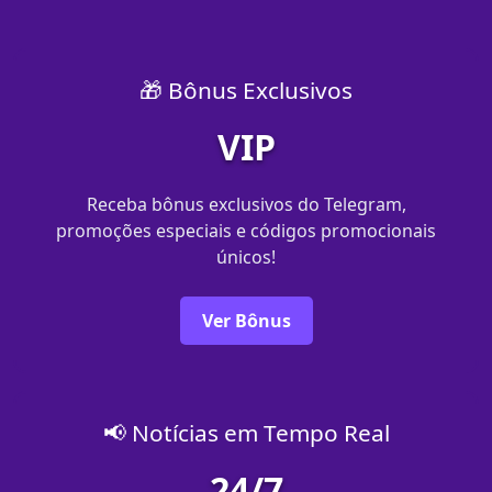
🎁 Bônus Exclusivos
VIP
Receba bônus exclusivos do Telegram,
promoções especiais e códigos promocionais
únicos!
Ver Bônus
📢 Notícias em Tempo Real
24/7