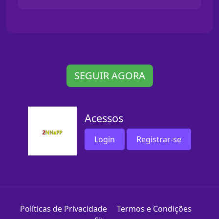
SEGUIR AGORA
Acessos
Login
Registrar-se
Políticas de Privacidade
Termos e Condições