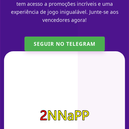
tem acesso a promoções incríveis e uma
experiência de jogo inigualável. Junte-se aos
vencedores agora!
SEGUIR NO TELEGRAM