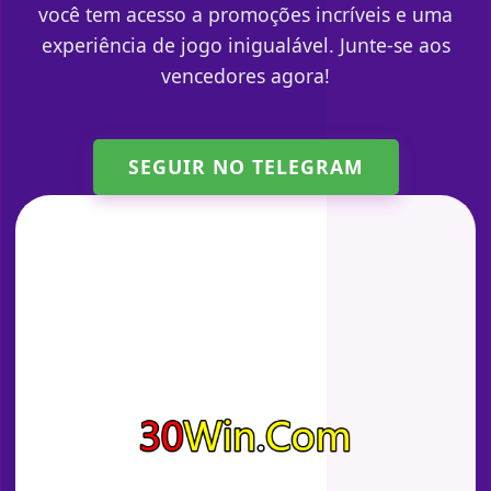
você tem acesso a promoções incríveis e uma
experiência de jogo inigualável. Junte-se aos
vencedores agora!
SEGUIR NO TELEGRAM