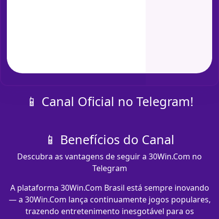
📱 Canal Oficial no Telegram!
📱 Benefícios do Canal
Descubra as vantagens de seguir a 30Win.Com no
Telegram
A plataforma 30Win.Com Brasil está sempre inovando
— a 30Win.Com lança continuamente jogos populares,
trazendo entretenimento inesgotável para os