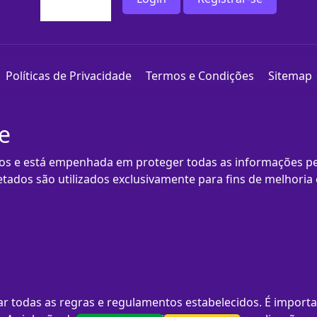
Políticas de Privacidade
Termos e Condições
Sitemap
de
rios e está empenhada em proteger todas as informações p
tados são utilizados exclusivamente para fins de melhoria
 todas as regras e regulamentos estabelecidos. É importa