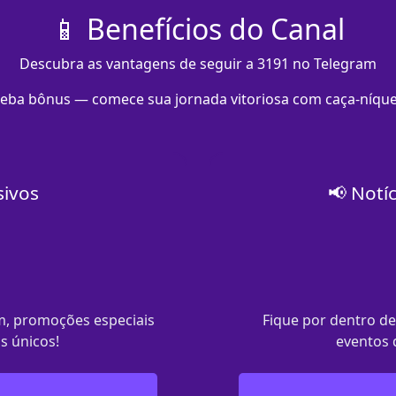
📱 Benefícios do Canal
Descubra as vantagens de seguir a 3191 no Telegram
eceba bônus — comece sua jornada vitoriosa com caça-níquei
sivos
📢 Notí
m, promoções especiais
Fique por dentro d
s únicos!
eventos 