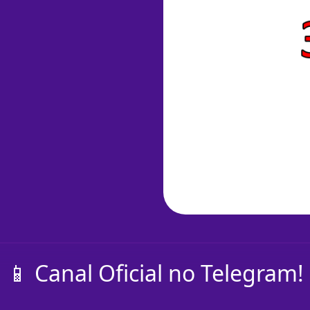
📱 Canal Oficial no Telegram!