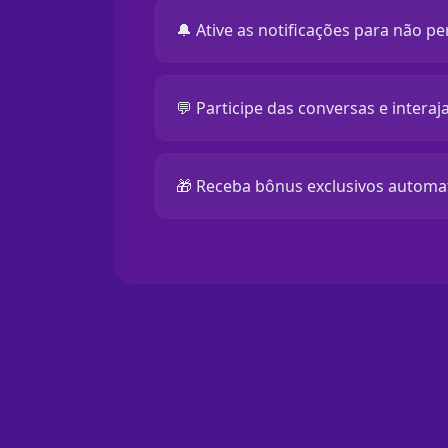
🔔 Ative as notificações para não p
💬 Participe das conversas e interaj
🎁 Receba bônus exclusivos autom