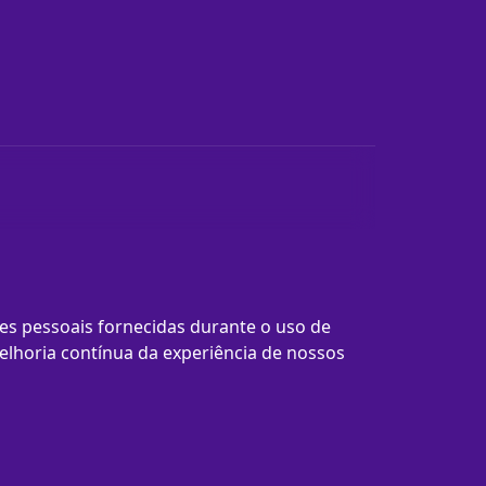
es pessoais fornecidas durante o uso de
elhoria contínua da experiência de nossos