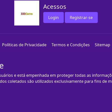
Acessos
Login
Registrar-se
Políticas de Privacidade
Termos e Condições
Sitemap
de
usuários e está empenhada em proteger todas as informaçõ
os coletados são utilizados exclusivamente para fins de m