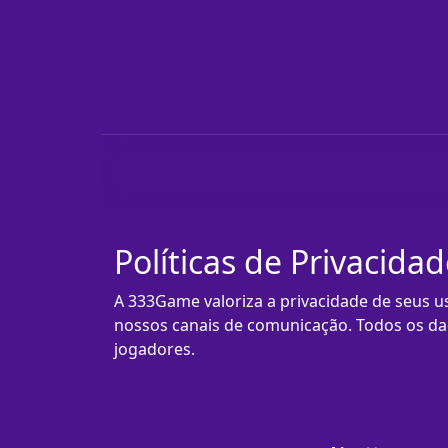
Políticas de Privacida
A 333Game valoriza a privacidade de seus 
nossos canais de comunicação. Todos os dad
jogadores.