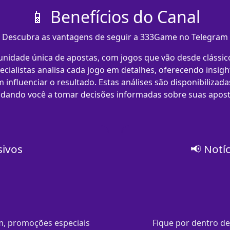
📱 Benefícios do Canal
Descubra as vantagens de seguir a 333Game no Telegram
nidade única de apostas, com jogos que vão desde clássico
ecialistas analisa cada jogo em detalhes, oferecendo insight
 influenciar o resultado. Estas análises são disponibilizad
udando você a tomar decisões informadas sobre suas apost
sivos
📢 Notí
m, promoções especiais
Fique por dentro d