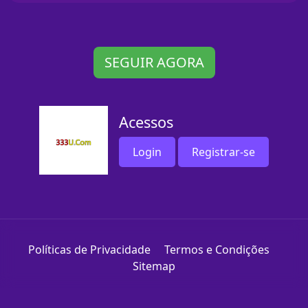
SEGUIR AGORA
Acessos
Login
Registrar-se
Políticas de Privacidade
Termos e Condições
Sitemap