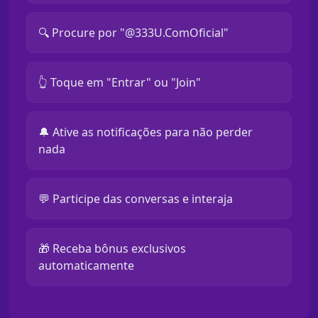
🔍 Procure por "@333U.ComOficial"
👆 Toque em "Entrar" ou "Join"
🔔 Ative as notificações para não perder
nada
💬 Participe das conversas e interaja
🎁 Receba bônus exclusivos
automaticamente