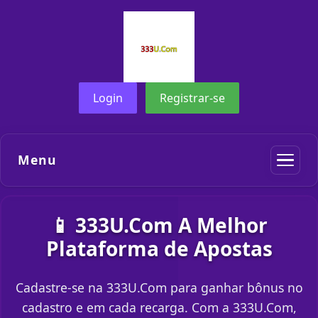
Login
Registrar-se
Menu
📱 333U.Com A Melhor
Plataforma de Apostas
Cadastre-se na 333U.Com para ganhar bônus no
cadastro e em cada recarga. Com a 333U.Com,