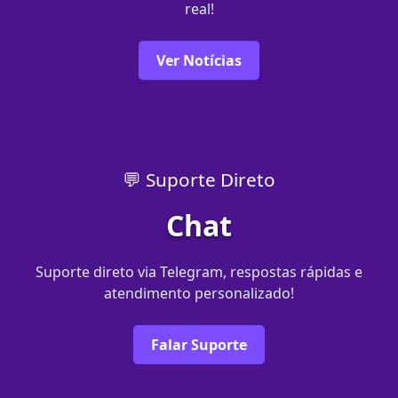
real!
Ver Notícias
💬 Suporte Direto
Chat
Suporte direto via Telegram, respostas rápidas e
atendimento personalizado!
Falar Suporte