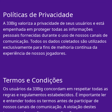
Políticas de Privacidade
A 33Big valoriza a privacidade de seus usuários e está
empenhada em proteger todas as informações
pessoais fornecidas durante o uso de nossos canais de
comunicação. Todos os dados coletados são utilizados
exclusivamente para fins de melhoria contínua da
experiência de nossos jogadores.
Termos e Condições
Os usuários da 33Big concordam em respeitar todas as
regras e regulamentos estabelecidos. É importante ler
e entender todos os termos antes de participar de
nossos canais de comunicação. A violação destes