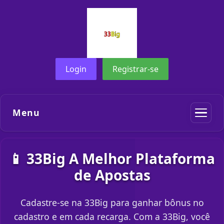
Login
Registrar-se
Menu
📱 33Big A Melhor Plataforma
de Apostas
Cadastre-se na 33Big para ganhar bônus no
cadastro e em cada recarga. Com a 33Big, você