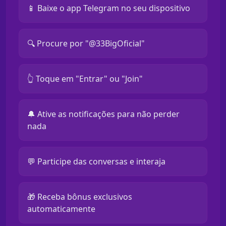
📱 Baixe o app Telegram no seu dispositivo
🔍 Procure por "@33BigOficial"
👆 Toque em "Entrar" ou "Join"
🔔 Ative as notificações para não perder
nada
💬 Participe das conversas e interaja
🎁 Receba bônus exclusivos
automaticamente