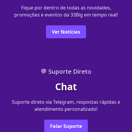
Fique por dentro de todas as novidades,
promoções e eventos da 33Big em tempo real!
Ver Notícias
💬 Suporte Direto
Chat
Suporte direto via Telegram, respostas rápidas e
atendimento personalizado!
Falar Suporte