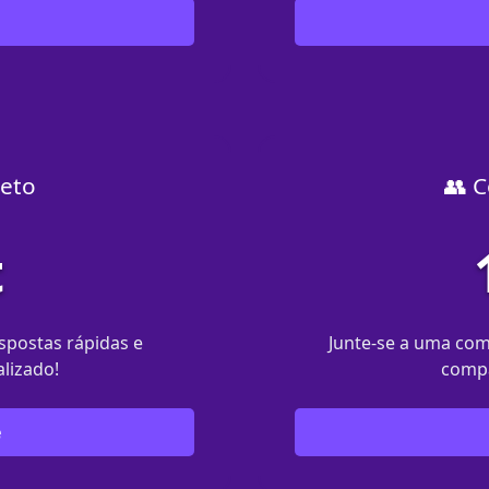
reto
👥 
t
espostas rápidas e
Junte-se a uma com
lizado!
compa
e