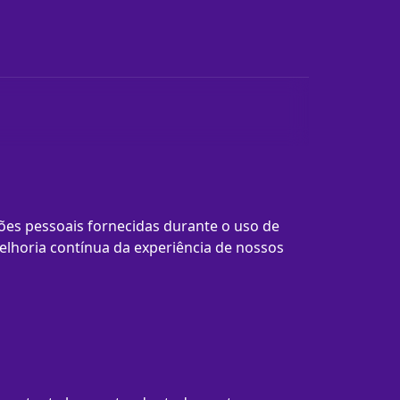
ões pessoais fornecidas durante o uso de
elhoria contínua da experiência de nossos