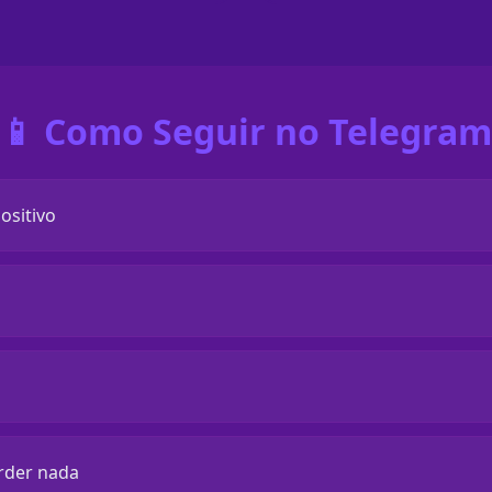
📱 Como Seguir no Telegram
ositivo
erder nada