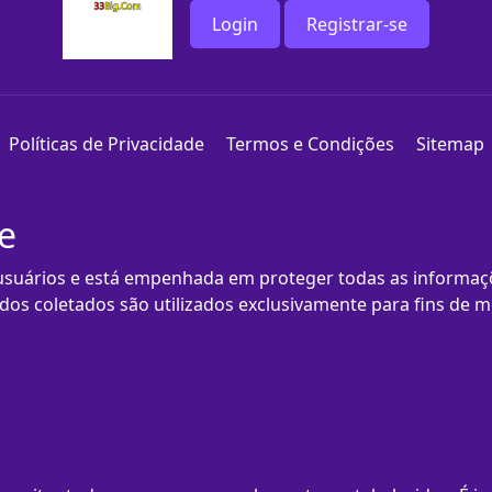
Login
Registrar-se
Políticas de Privacidade
Termos e Condições
Sitemap
de
 usuários e está empenhada em proteger todas as informaç
os coletados são utilizados exclusivamente para fins de m