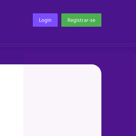
Login
Registrar-se