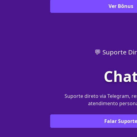
Ver Bônus
💬 Suporte Di
Cha
Suporte direto via Telegram, r
atendimento persona
Falar Suport