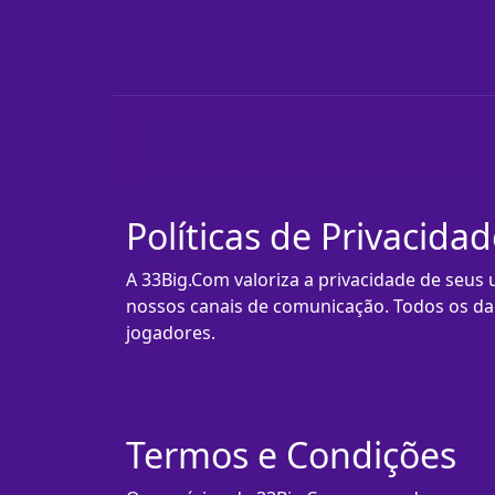
Políticas de Privacida
A 33Big.Com valoriza a privacidade de seus
nossos canais de comunicação. Todos os dad
jogadores.
Termos e Condições