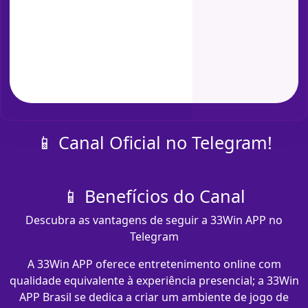
📱 Canal Oficial no Telegram!
📱 Benefícios do Canal
Descubra as vantagens de seguir a 33Win APP no
Telegram
A 33Win APP oferece entretenimento online com
qualidade equivalente à experiência presencial; a 33Win
APP Brasil se dedica a criar um ambiente de jogo de