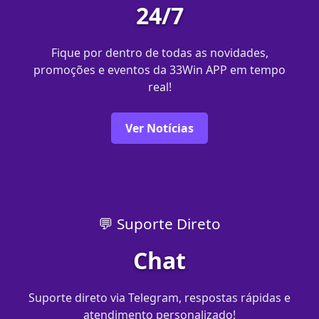
24/7
Fique por dentro de todas as novidades,
promoções e eventos da 33Win APP em tempo
real!
Ver Notícias
💬 Suporte Direto
Chat
Suporte direto via Telegram, respostas rápidas e
atendimento personalizado!