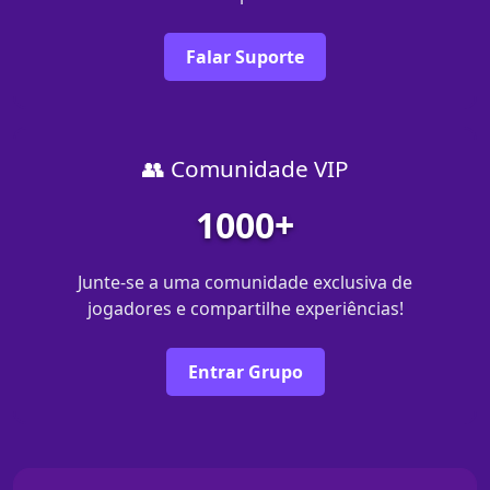
Falar Suporte
👥 Comunidade VIP
1000+
Junte-se a uma comunidade exclusiva de
jogadores e compartilhe experiências!
Entrar Grupo