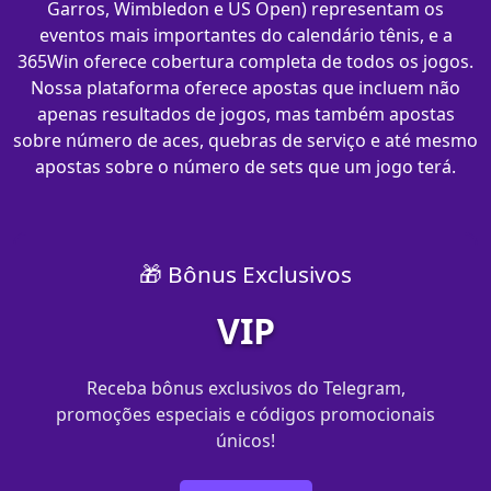
Garros, Wimbledon e US Open) representam os
eventos mais importantes do calendário tênis, e a
365Win oferece cobertura completa de todos os jogos.
Nossa plataforma oferece apostas que incluem não
apenas resultados de jogos, mas também apostas
sobre número de aces, quebras de serviço e até mesmo
apostas sobre o número de sets que um jogo terá.
🎁 Bônus Exclusivos
VIP
Receba bônus exclusivos do Telegram,
promoções especiais e códigos promocionais
únicos!