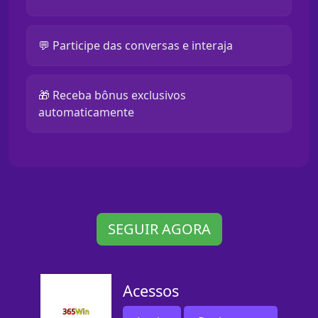
💬 Participe das conversas e interaja
🎁 Receba bônus exclusivos
automaticamente
SEGUIR AGORA
Acessos