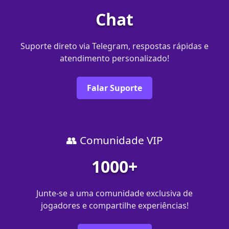
Chat
Suporte direto via Telegram, respostas rápidas e
atendimento personalizado!
Falar Suporte
👥 Comunidade VIP
1000+
Junte-se a uma comunidade exclusiva de
jogadores e compartilhe experiências!