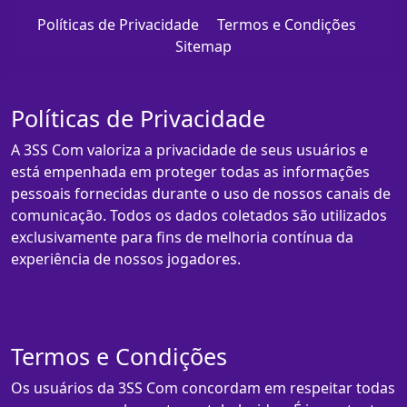
Políticas de Privacidade
Termos e Condições
Sitemap
Políticas de Privacidade
A 3SS Com valoriza a privacidade de seus usuários e
está empenhada em proteger todas as informações
pessoais fornecidas durante o uso de nossos canais de
comunicação. Todos os dados coletados são utilizados
exclusivamente para fins de melhoria contínua da
experiência de nossos jogadores.
Termos e Condições
Os usuários da 3SS Com concordam em respeitar todas