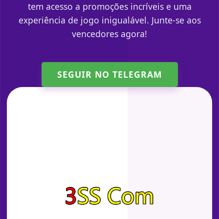
tem acesso a promoções incríveis e uma
experiência de jogo inigualável. Junte-se aos
vencedores agora!
SEGUIR NO TELEGRAM