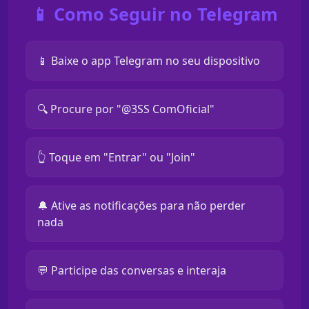
📱 Como Seguir no Telegram
📱 Baixe o app Telegram no seu dispositivo
🔍 Procure por "@3SS ComOficial"
👆 Toque em "Entrar" ou "Join"
🔔 Ative as notificações para não perder
nada
💬 Participe das conversas e interaja