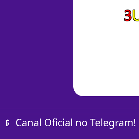
📱 Canal Oficial no Telegram!