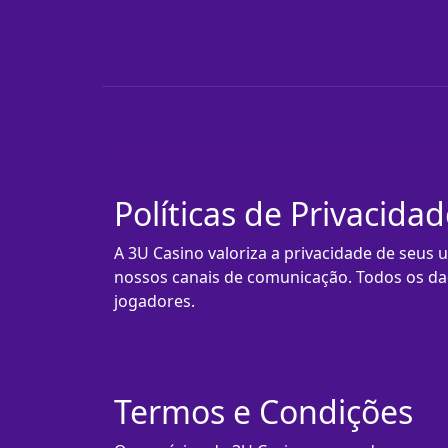
Políticas de Privacida
A 3U Casino valoriza a privacidade de seus
nossos canais de comunicação. Todos os dad
jogadores.
Termos e Condições