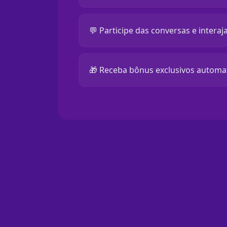
💬 Participe das conversas e interaj
🎁 Receba bônus exclusivos autom