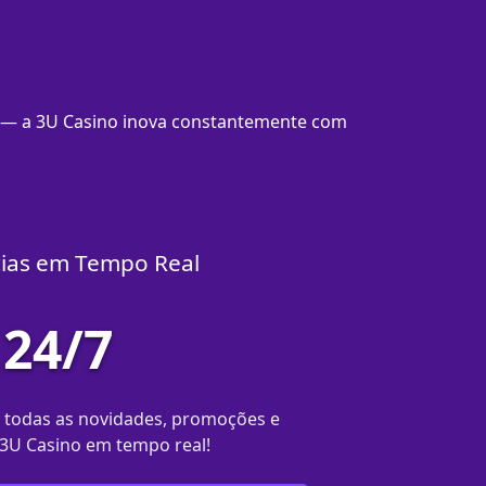
os — a 3U Casino inova constantemente com
cias em Tempo Real
24/7
e todas as novidades, promoções e
 3U Casino em tempo real!