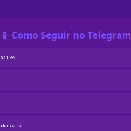
📱 Como Seguir no Telegram
ositivo
erder nada