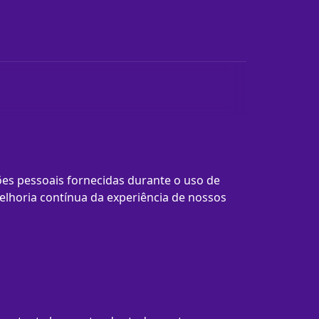
ões pessoais fornecidas durante o uso de
elhoria contínua da experiência de nossos