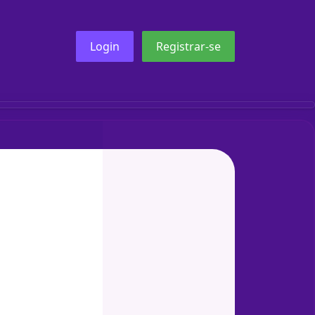
Login
Registrar-se