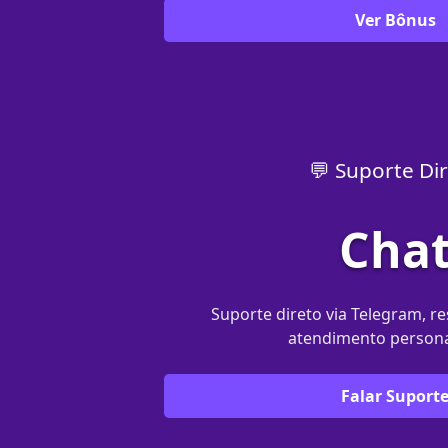
Ver Bônus
💬 Suporte Di
Cha
Suporte direto via Telegram, r
atendimento persona
Falar Suport