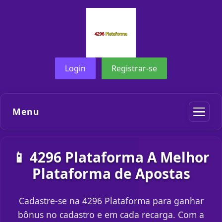
Login
Registrar-se
Menu
📱 4296 Plataforma A Melhor
Plataforma de Apostas
Cadastre-se na 4296 Plataforma para ganhar
bônus no cadastro e em cada recarga. Com a