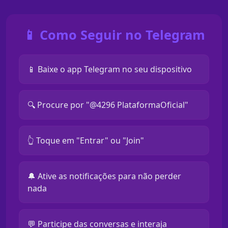
📱 Como Seguir no Telegram
📱 Baixe o app Telegram no seu dispositivo
🔍 Procure por "@4296 PlataformaOficial"
👆 Toque em "Entrar" ou "Join"
🔔 Ative as notificações para não perder
nada
💬 Participe das conversas e interaja