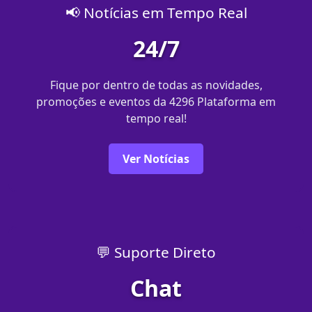
📢 Notícias em Tempo Real
24/7
Fique por dentro de todas as novidades,
promoções e eventos da 4296 Plataforma em
tempo real!
Ver Notícias
💬 Suporte Direto
Chat