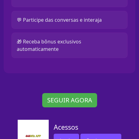
💬 Participe das conversas e interaja
🎁 Receba bônus exclusivos
automaticamente
SEGUIR AGORA
Acessos