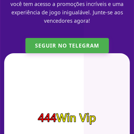
você tem acesso a promoções incríveis e uma
experiência de jogo inigualável. Junte-se aos
vencedores agora!
SEGUIR NO TELEGRAM