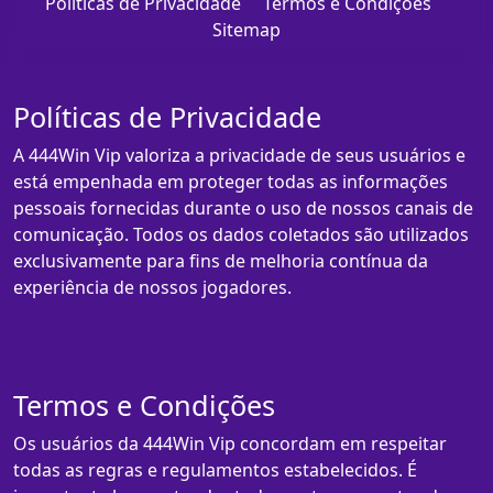
Políticas de Privacidade
Termos e Condições
Sitemap
Políticas de Privacidade
A 444Win Vip valoriza a privacidade de seus usuários e
está empenhada em proteger todas as informações
pessoais fornecidas durante o uso de nossos canais de
comunicação. Todos os dados coletados são utilizados
exclusivamente para fins de melhoria contínua da
experiência de nossos jogadores.
Termos e Condições
Os usuários da 444Win Vip concordam em respeitar
todas as regras e regulamentos estabelecidos. É