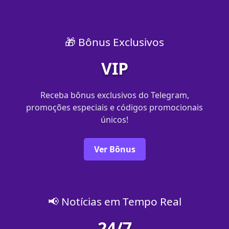
🎁 Bônus Exclusivos
VIP
Receba bônus exclusivos do Telegram,
promoções especiais e códigos promocionais
únicos!
Ver Bônus
📢 Notícias em Tempo Real
24/7