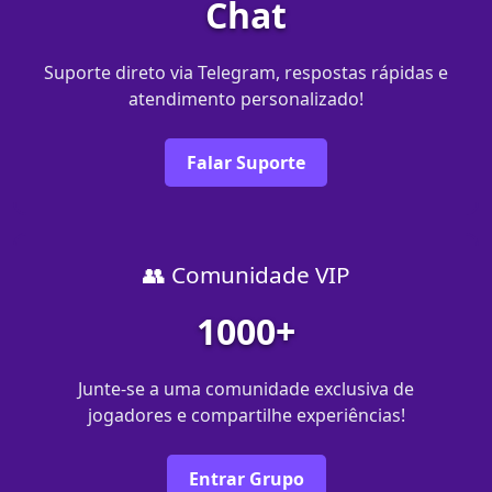
Chat
Suporte direto via Telegram, respostas rápidas e
atendimento personalizado!
Falar Suporte
👥 Comunidade VIP
1000+
Junte-se a uma comunidade exclusiva de
jogadores e compartilhe experiências!
Entrar Grupo