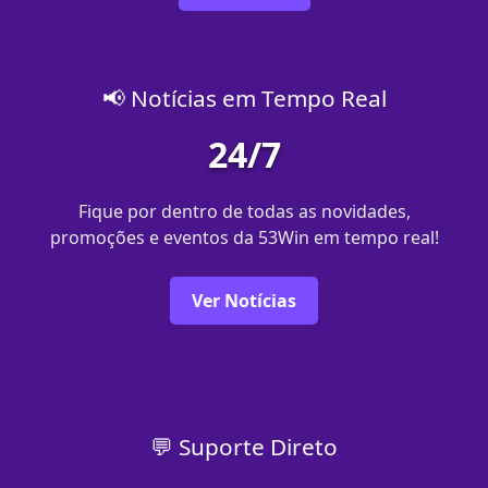
📢 Notícias em Tempo Real
24/7
Fique por dentro de todas as novidades,
promoções e eventos da 53Win em tempo real!
Ver Notícias
💬 Suporte Direto