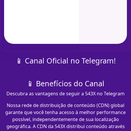
📱 Canal Oficial no Telegram!
📱 Benefícios do Canal
Descubra as vantagens de seguir a 543X no Telegram
Nossa rede de distribuição de conteúdo (CDN) global
garante que você tenha acesso à melhor performance
possível, independentemente de sua localização
geográfica. A CDN da 543X distribui conteúdo através