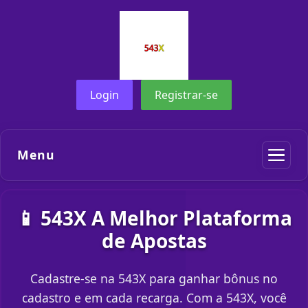
Login
Registrar-se
Menu
📱 543X A Melhor Plataforma
de Apostas
Cadastre-se na 543X para ganhar bônus no
cadastro e em cada recarga. Com a 543X, você