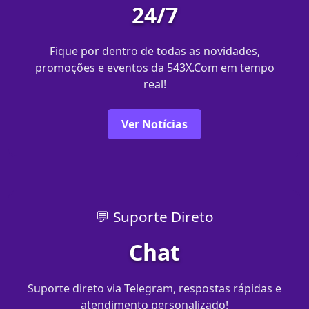
24/7
Fique por dentro de todas as novidades,
promoções e eventos da 543X.Com em tempo
real!
Ver Notícias
💬 Suporte Direto
Chat
Suporte direto via Telegram, respostas rápidas e
atendimento personalizado!