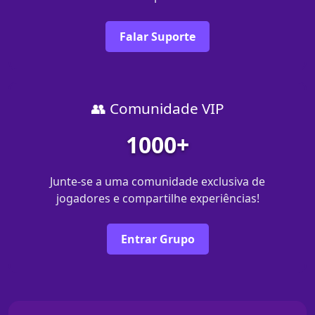
Falar Suporte
👥 Comunidade VIP
1000+
Junte-se a uma comunidade exclusiva de
jogadores e compartilhe experiências!
Entrar Grupo