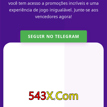
você tem acesso a promoções incríveis e uma
experiência de jogo inigualável. Junte-se aos
vencedores agora!
SEGUIR NO TELEGRAM