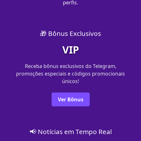
perfis.
🎁 Bônus Exclusivos
VIP
Receba bônus exclusivos do Telegram,
promoções especiais e códigos promocionais
únicos!
Ver Bônus
📢 Notícias em Tempo Real