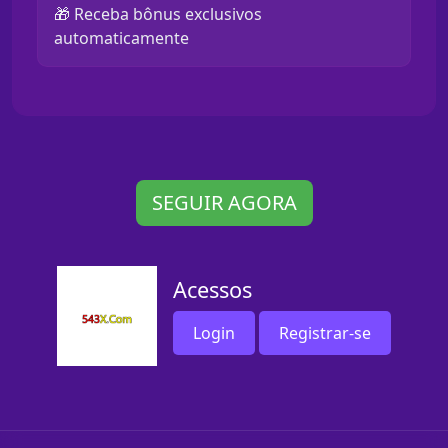
🎁 Receba bônus exclusivos
automaticamente
SEGUIR AGORA
Acessos
Login
Registrar-se