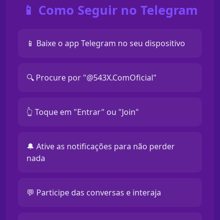
📱 Como Seguir no Telegram
📱 Baixe o app Telegram no seu dispositivo
🔍 Procure por "@543X.ComOficial"
👆 Toque em "Entrar" ou "Join"
🔔 Ative as notificações para não perder
nada
💬 Participe das conversas e interaja