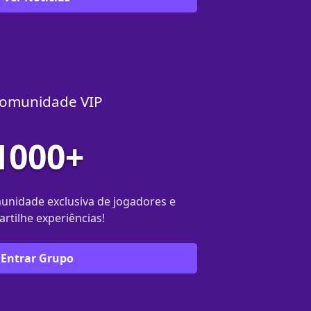
Comunidade VIP
1000+
unidade exclusiva de jogadores e
rtilhe experiências!
Entrar Grupo