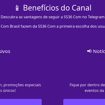
📱 Benefícios do Canal
Descubra as vantagens de seguir a 5536 Com no Telegram
6 Com Brasil fazem da 5536 Com a primeira escolha dos us
sivos
📢 Notí
m, promoções especiais
Fique por dentro d
s únicos!
eventos da