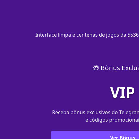
Interface limpa e centenas de jogos da 553
🎁 Bônus Exclu
VIP
Receba bônus exclusivos do Telegra
e códigos promocionai
Ver Bônus