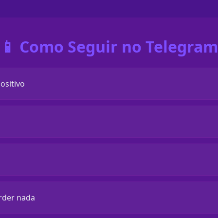
📱 Como Seguir no Telegram
ositivo
erder nada