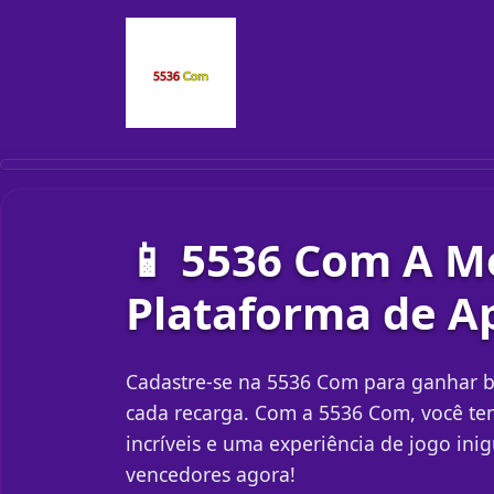
📱 5536 Com A M
Plataforma de A
Cadastre-se na 5536 Com para ganhar 
cada recarga. Com a 5536 Com, você t
incríveis e uma experiência de jogo inig
vencedores agora!