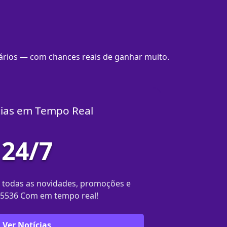
uários — com chances reais de ganhar muito.
cias em Tempo Real
24/7
e todas as novidades, promoções e
 5536 Com em tempo real!
Ver Notícias