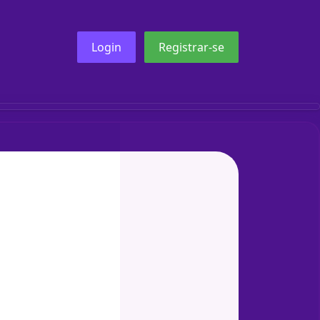
Login
Registrar-se