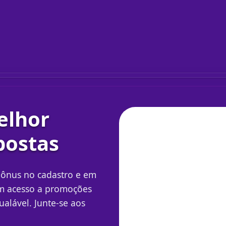
elhor
postas
bônus no cadastro e em
em acesso a promoções
ualável. Junte-se aos