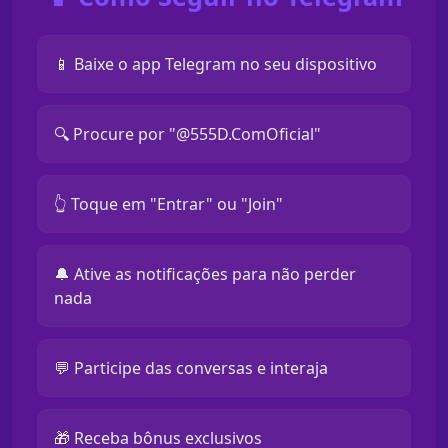
📱 Baixe o app Telegram no seu dispositivo
🔍 Procure por "@555D.ComOficial"
👆 Toque em "Entrar" ou "Join"
🔔 Ative as notificações para não perder
nada
💬 Participe das conversas e interaja
🎁 Receba bônus exclusivos