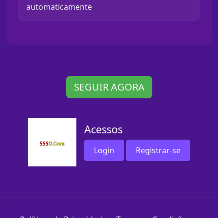
automaticamente
SEGUIR AGORA
Acessos
Login
Registrar-se