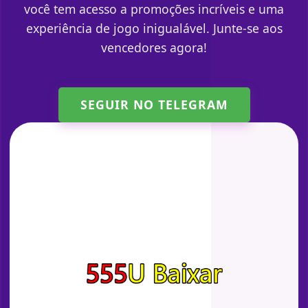
você tem acesso a promoções incríveis e uma
experiência de jogo inigualável. Junte-se aos
vencedores agora!
SEGUIR NO TELEGRAM