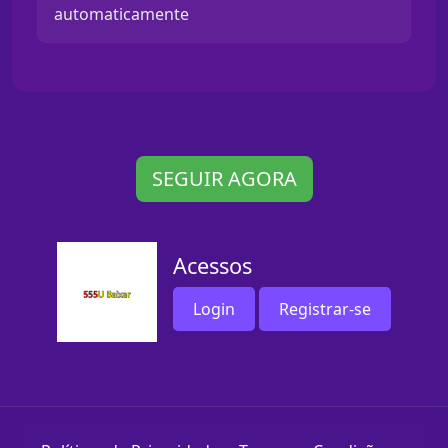
automaticamente
SEGUIR AGORA
Acessos
Login
Registrar-se