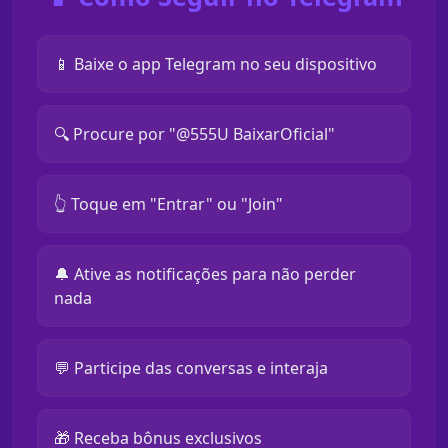
📱 Baixe o app Telegram no seu dispositivo
🔍 Procure por "@555U BaixarOficial"
👆 Toque em "Entrar" ou "Join"
🔔 Ative as notificações para não perder
nada
💬 Participe das conversas e interaja
🎁 Receba bônus exclusivos