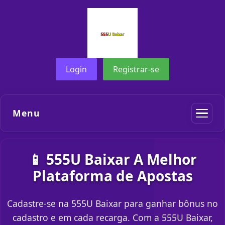
Login
Registrar-se
Menu
📱 555U Baixar A Melhor
Plataforma de Apostas
Cadastre-se na 555U Baixar para ganhar bônus no
cadastro e em cada recarga. Com a 555U Baixar,