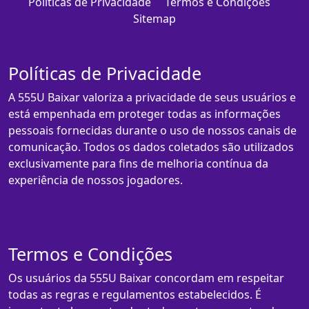
Políticas de Privacidade
Termos e Condições
Sitemap
Políticas de Privacidade
A 555U Baixar valoriza a privacidade de seus usuários e
está empenhada em proteger todas as informações
pessoais fornecidas durante o uso de nossos canais de
comunicação. Todos os dados coletados são utilizados
exclusivamente para fins de melhoria contínua da
experiência de nossos jogadores.
Termos e Condições
Os usuários da 555U Baixar concordam em respeitar
todas as regras e regulamentos estabelecidos. É