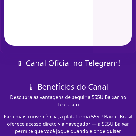
📱 Canal Oficial no Telegram!
📱 Benefícios do Canal
Descubra as vantagens de seguir a 555U Baixar no
Telegram
Para mais conveniência, a plataforma 555U Baixar Brasil
oferece acesso direto via navegador — a 555U Baixar
permite que você jogue quando e onde quiser.