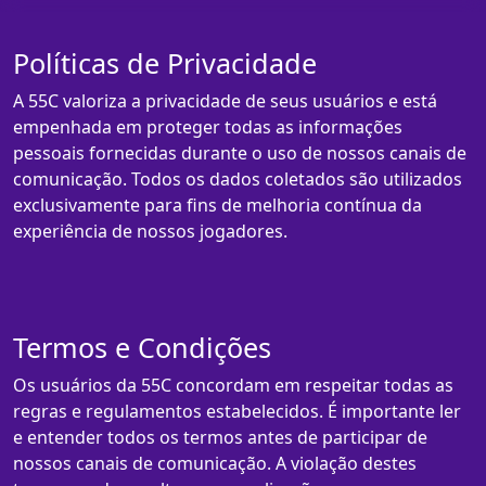
Políticas de Privacidade
A 55C valoriza a privacidade de seus usuários e está
empenhada em proteger todas as informações
pessoais fornecidas durante o uso de nossos canais de
comunicação. Todos os dados coletados são utilizados
exclusivamente para fins de melhoria contínua da
experiência de nossos jogadores.
Termos e Condições
Os usuários da 55C concordam em respeitar todas as
regras e regulamentos estabelecidos. É importante ler
e entender todos os termos antes de participar de
nossos canais de comunicação. A violação destes