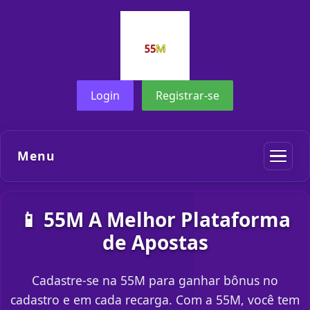
Login
Registrar-se
Menu
📱 55M A Melhor Plataforma
de Apostas
Cadastre-se na 55M para ganhar bônus no
cadastro e em cada recarga. Com a 55M, você tem