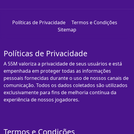
Políticas de Privacidade
Termos e Condições
Sitemap
Políticas de Privacidade
A 55M valoriza a privacidade de seus usuários e está
empenhada em proteger todas as informações
pessoais fornecidas durante o uso de nossos canais de
comunicação. Todos os dados coletados são utilizados
exclusivamente para fins de melhoria contínua da
experiência de nossos jogadores.
Termos e Condições