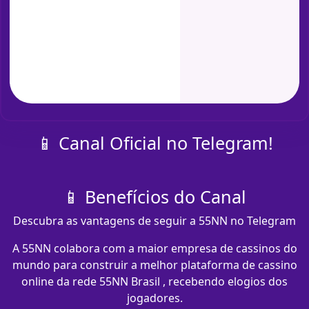
📱 Canal Oficial no Telegram!
📱 Benefícios do Canal
Descubra as vantagens de seguir a 55NN no Telegram
A 55NN colabora com a maior empresa de cassinos do
mundo para construir a melhor plataforma de cassino
online da rede 55NN Brasil , recebendo elogios dos
jogadores.