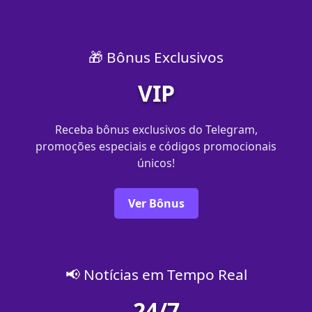
🎁 Bônus Exclusivos
VIP
Receba bônus exclusivos do Telegram,
promoções especiais e códigos promocionais
únicos!
Ver Bônus
📢 Notícias em Tempo Real
24/7