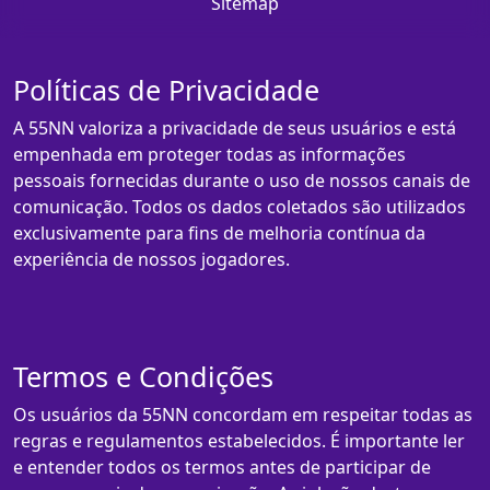
Sitemap
Políticas de Privacidade
A 55NN valoriza a privacidade de seus usuários e está
empenhada em proteger todas as informações
pessoais fornecidas durante o uso de nossos canais de
comunicação. Todos os dados coletados são utilizados
exclusivamente para fins de melhoria contínua da
experiência de nossos jogadores.
Termos e Condições
Os usuários da 55NN concordam em respeitar todas as
regras e regulamentos estabelecidos. É importante ler
e entender todos os termos antes de participar de