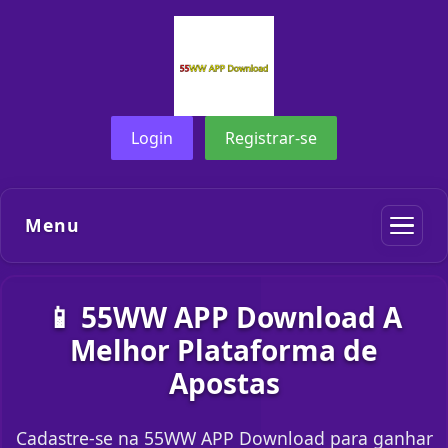
Login
Registrar-se
Menu
📱 55WW APP Download A
Melhor Plataforma de
Apostas
Cadastre-se na 55WW APP Download para ganhar