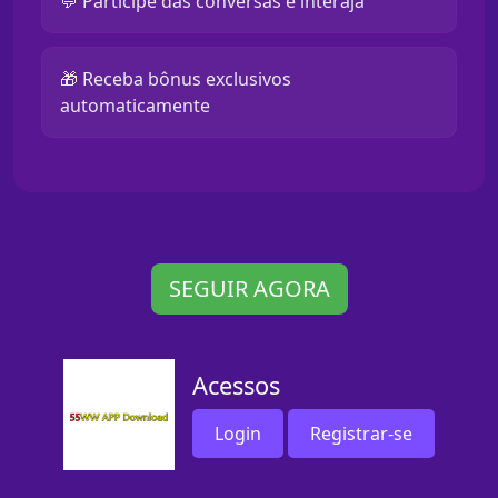
💬 Participe das conversas e interaja
🎁 Receba bônus exclusivos
automaticamente
SEGUIR AGORA
Acessos
Login
Registrar-se