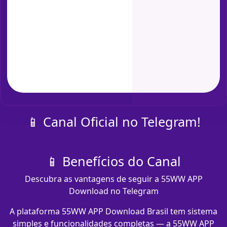
📱 Canal Oficial no Telegram!
📱 Benefícios do Canal
Descubra as vantagens de seguir a 55WW APP
Download no Telegram
A plataforma 55WW APP Download Brasil tem sistema
simples e funcionalidades completas — a 55WW APP