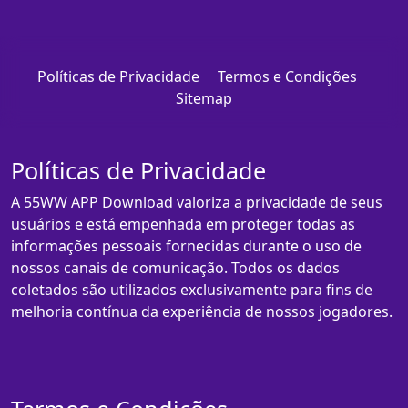
Políticas de Privacidade
Termos e Condições
Sitemap
Políticas de Privacidade
A 55WW APP Download valoriza a privacidade de seus
usuários e está empenhada em proteger todas as
informações pessoais fornecidas durante o uso de
nossos canais de comunicação. Todos os dados
coletados são utilizados exclusivamente para fins de
melhoria contínua da experiência de nossos jogadores.