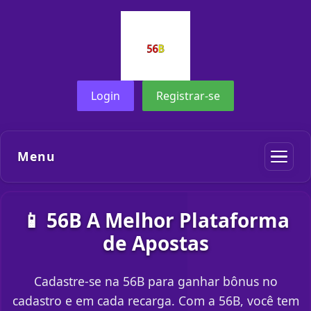
Login
Registrar-se
Menu
📱 56B A Melhor Plataforma
de Apostas
Cadastre-se na 56B para ganhar bônus no
cadastro e em cada recarga. Com a 56B, você tem