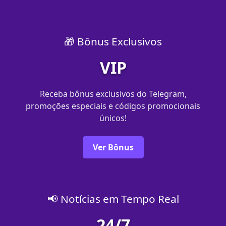
🎁 Bônus Exclusivos
VIP
Receba bônus exclusivos do Telegram,
promoções especiais e códigos promocionais
únicos!
Ver Bônus
📢 Notícias em Tempo Real
24/7