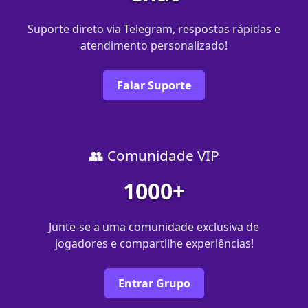
Suporte direto via Telegram, respostas rápidas e
atendimento personalizado!
Falar Suporte
👥 Comunidade VIP
1000+
Junte-se a uma comunidade exclusiva de
jogadores e compartilhe experiências!
Entrar Grupo