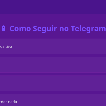
📱 Como Seguir no Telegram
ositivo
erder nada