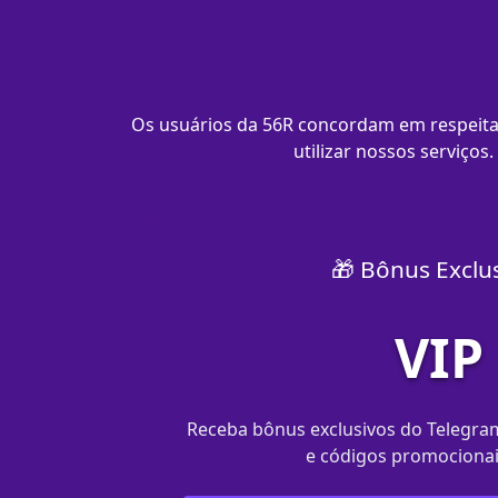
Os usuários da 56R concordam em respeitar
utilizar nossos serviço
🎁 Bônus Exclu
VIP
Receba bônus exclusivos do Telegra
e códigos promocionai