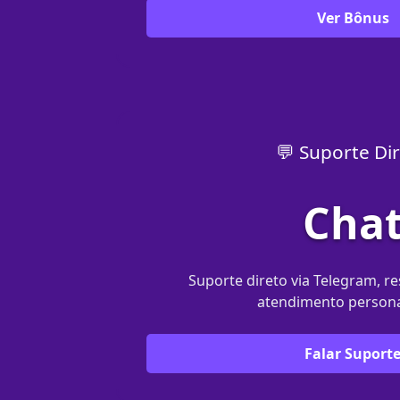
Ver Bônus
💬 Suporte Di
Cha
Suporte direto via Telegram, r
atendimento persona
Falar Suport