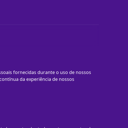
ssoais fornecidas durante o uso de nossos
 contínua da experiência de nossos