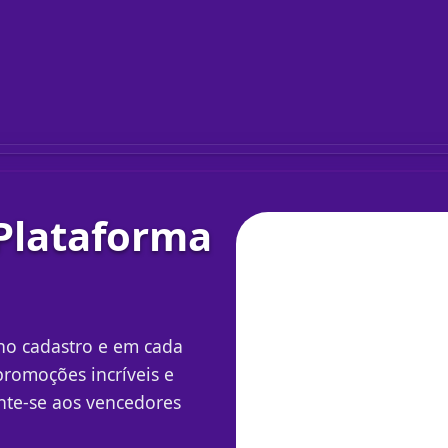
 Plataforma
no cadastro e em cada
promoções incríveis e
unte-se aos vencedores