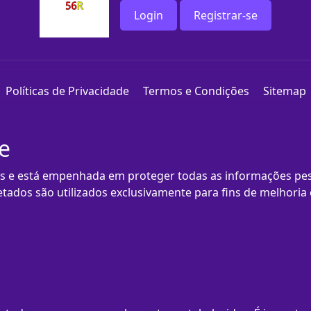
Login
Registrar-se
Políticas de Privacidade
Termos e Condições
Sitemap
de
ios e está empenhada em proteger todas as informações pe
tados são utilizados exclusivamente para fins de melhoria