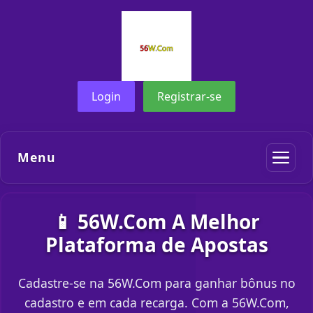
Login
Registrar-se
Menu
📱 56W.Com A Melhor
Plataforma de Apostas
Cadastre-se na 56W.Com para ganhar bônus no
cadastro e em cada recarga. Com a 56W.Com,