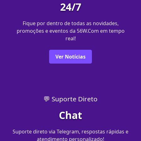
24/7
Fique por dentro de todas as novidades,
promoções e eventos da 56W.Com em tempo
real!
Ver Notícias
💬 Suporte Direto
Chat
Suporte direto via Telegram, respostas rápidas e
atendimento personalizado!