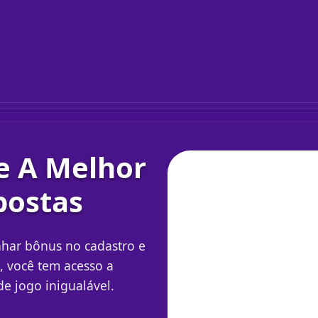
e A Melhor
postas
har bônus no cadastro e
 você tem acesso a
e jogo inigualável.