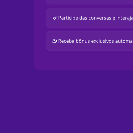
💬 Participe das conversas e interaj
🎁 Receba bônus exclusivos autom