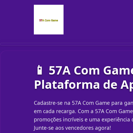
📱 57A Com Gam
Plataforma de A
Cadastre-se na 57A Com Game para gan
em cada recarga. Com a 57A Com Game,
promoções incríveis e uma experiência d
Junte-se aos vencedores agora!