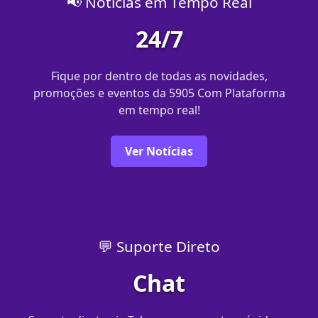
📢 Notícias em Tempo Real
24/7
Fique por dentro de todas as novidades,
promoções e eventos da 5905 Com Plataforma
em tempo real!
Ver Notícias
💬 Suporte Direto
Chat