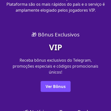
Plataforma são os mais rápidos do país e o serviço é
amplamente elogiado pelos jogadores VIP.
🎁 Bônus Exclusivos
VIP
Receba bônus exclusivos do Telegram,
promoções especiais e códigos promocionais
únicos!
Ver Bônus