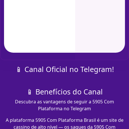
📱 Canal Oficial no Telegram!
📱 Benefícios do Canal
Descubra as vantagens de seguir a 5905 Com
Plataforma no Telegram
A plataforma 5905 Com Plataforma Brasil é um site de
cassino de alto nível — os saques da 5905 Com