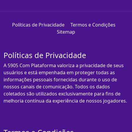
Políticas de Privacidade
Termos e Condições
Sitemap
Políticas de Privacidade
A 5905 Com Plataforma valoriza a privacidade de seus
usuários e está empenhada em proteger todas as
informações pessoais fornecidas durante o uso de
nossos canais de comunicação. Todos os dados
coletados são utilizados exclusivamente para fins de
melhoria contínua da experiência de nossos jogadores.