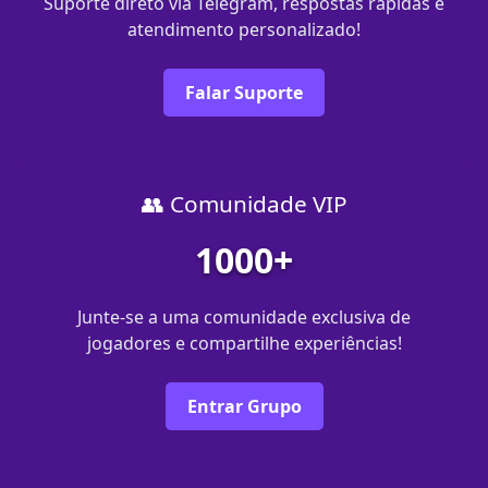
Suporte direto via Telegram, respostas rápidas e
atendimento personalizado!
Falar Suporte
👥 Comunidade VIP
1000+
Junte-se a uma comunidade exclusiva de
jogadores e compartilhe experiências!
Entrar Grupo