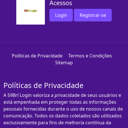
Acessos
Login
Registrar-se
Políticas de Privacidade
Termos e Condições
Sitemap
Políticas de Privacidade
A 59Brl Login valoriza a privacidade de seus usuários e
está empenhada em proteger todas as informações
pessoais fornecidas durante o uso de nossos canais de
comunicação. Todos os dados coletados são utilizados
exclusivamente para fins de melhoria contínua da