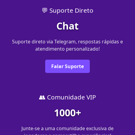
💬 Suporte Direto
Chat
Suporte direto via Telegram, respostas rápidas e
atendimento personalizado!
Falar Suporte
👥 Comunidade VIP
1000+
Junte-se a uma comunidade exclusiva de