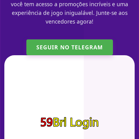
você tem acesso a promoções incríveis e uma
experiência de jogo inigualável. Junte-se aos
vencedores agora!
SEGUIR NO TELEGRAM