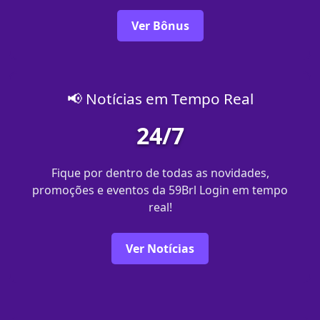
Ver Bônus
📢 Notícias em Tempo Real
24/7
Fique por dentro de todas as novidades,
promoções e eventos da 59Brl Login em tempo
real!
Ver Notícias