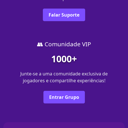
Falar Suporte
👥 Comunidade VIP
1000+
Junte-se a uma comunidade exclusiva de
jogadores e compartilhe experiências!
Entrar Grupo