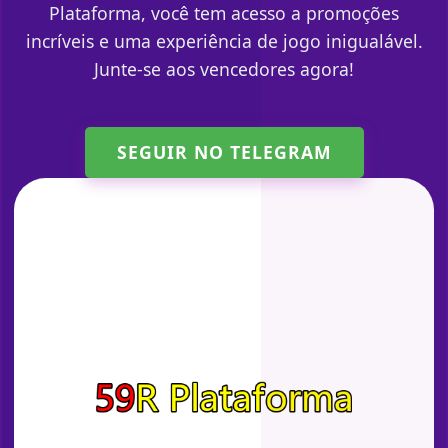
Plataforma, você tem acesso a promoções
incríveis e uma experiência de jogo inigualável.
Junte-se aos vencedores agora!
SEGUIR NO TELEGRAM