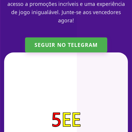
acesso a promoções incríveis e uma experiência
de jogo inigualável. Junte-se aos vencedores
agora!
SEGUIR NO TELEGRAM