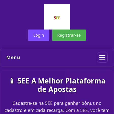
Login
Registrar-se
Menu
📱 5EE A Melhor Plataforma
de Apostas
Cadastre-se na 5EE para ganhar bônus no
cadastro e em cada recarga. Com a 5EE, você tem