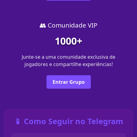
👥 Comunidade VIP
1000+
Junte-se a uma comunidade exclusiva de
jogadores e compartilhe experiências!
Entrar Grupo
📱 Como Seguir no Telegram