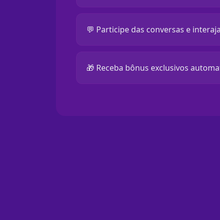
💬 Participe das conversas e interaj
🎁 Receba bônus exclusivos autom