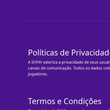
Políticas de Privacida
A 5HHh valoriza a privacidade de seus usu
canais de comunicação. Todos os dados cole
jogadores.
Termos e Condições