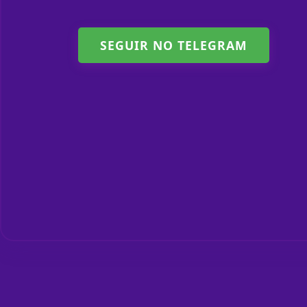
SEGUIR NO TELEGRAM