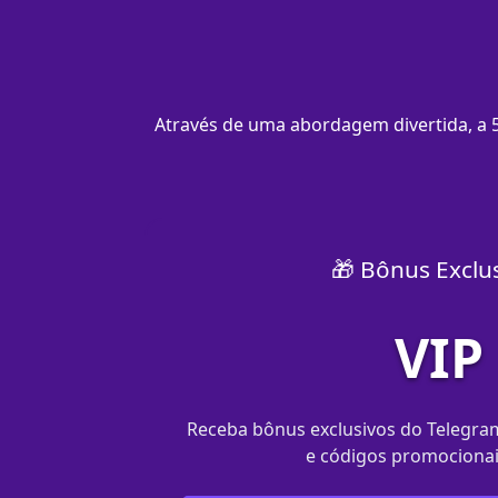
Através de uma abordagem divertida, a 
🎁 Bônus Exclu
VIP
Receba bônus exclusivos do Telegra
e códigos promocionai