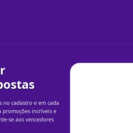
r
postas
s no cadastro e em cada
 promoções incríveis e
unte-se aos vencedores